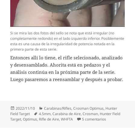
Si se mira las dos fotos del sello se nota que está irregular (no
completamente redondo) en el lado izquierdo inferior. Posiblemente
esta es una causa de la irregularidad de potencia notada en la
primera parte de esta serie.
Entonces allí lo tiene, el rifle selecionado, analizado
y desensamblado. Ahorita está en pedazos y el
análisis continúa en la próxima parte de la serie.
Luego pasaremos a reensamblar y después a probar.
Publicado
Categorías
2022/11/10
Carabinas/Rifles
,
Crosman Optimus
,
Hunter
el
Etiquetas
Field Target
4.5mm
,
Carabina de Aire
,
Crosman
,
Hunter Field
en Crosman Opti
Target
,
Optimus
,
Rifle de Aire
,
WHFTA
5 comentarios