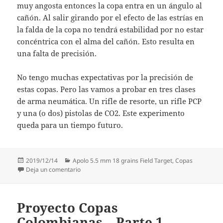
muy angosta entonces la copa entra en un ángulo al
cañón. Al salir girando por el efecto de las estrías en
la falda de la copa no tendrá estabilidad por no estar
concéntrica con el alma del cañón. Esto resulta en
una falta de precisión.
No tengo muchas expectativas por la precisión de
estas copas. Pero las vamos a probar en tres clases
de arma neumática. Un rifle de resorte, un rifle PCP
y una (o dos) pistolas de CO2. Este experimento
queda para un tiempo futuro.
Publicado
Categorías
2019/12/14
Apolo 5.5 mm 18 grains Field Target
,
Copas
el
en Copas Apolo – Pointed Field Target 5.5mm 18 gr
Deja un comentario
Proyecto Copas
Colombianas – Parte 1