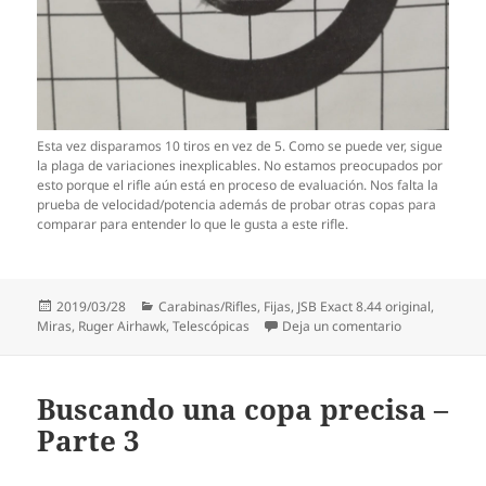
Esta vez disparamos 10 tiros en vez de 5. Como se puede ver, sigue
la plaga de variaciones inexplicables. No estamos preocupados por
esto porque el rifle aún está en proceso de evaluación. Nos falta la
prueba de velocidad/potencia además de probar otras copas para
comparar para entender lo que le gusta a este rifle.
Publicado
Categorías
2019/03/28
Carabinas/Rifles
,
Fijas
,
JSB Exact 8.44 original
,
el
en Ruger Airh
Miras
,
Ruger Airhawk
,
Telescópicas
Deja un comentario
Buscando una copa precisa –
Parte 3