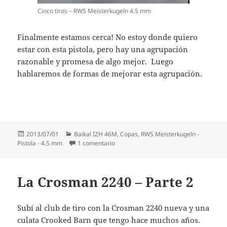
Cinco tiros – RWS Meisterkugeln 4.5 mm
Finalmente estamos cerca! No estoy donde quiero
estar con esta pistola, pero hay una agrupación
razonable y promesa de algo mejor. Luego
hablaremos de formas de mejorar esta agrupación.
Publicado
Categorías
2013/07/01
Baikal IZH 46M
,
Copas
,
RWS Meisterkugeln -
el
en Buscando una copa precisa – Parte 
Pistola - 4.5 mm
1 comentario
La Crosman 2240 – Parte 2
Subí al club de tiro con la Crosman 2240 nueva y una
culata Crooked Barn que tengo hace muchos años.