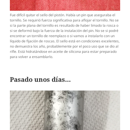
Fue difícil quitar el sello del pistón. Había un pin que aseguraba el
tornillo. Se requirió fuerza significativa para aflojar el tornillo. No se
si la parte plana del tornillo es resultado de haber limado la rosca o
si se deformó bajo la fuerza de la instalación del pin. No se si podré
encontrar un tornillo de reemplazo o si vamos a instalarlo con un
líquido de fijación de roscas. El sello está en condiciones excelentes,
no demuestra los año, probablemente por el poco uso que se dio al
rifle. Está hidratándose en aceite de silicona para estar preparado
para volver a ensamblarlo.
Pasado unos días…