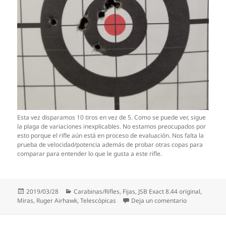
Esta vez disparamos 10 tiros en vez de 5. Como se puede ver, sigue
la plaga de variaciones inexplicables. No estamos preocupados por
esto porque el rifle aún está en proceso de evaluación. Nos falta la
prueba de velocidad/potencia además de probar otras copas para
comparar para entender lo que le gusta a este rifle.
Publicado
Categorías
2019/03/28
Carabinas/Rifles
,
Fijas
,
JSB Exact 8.44 original
,
el
en Ruger Airh
Miras
,
Ruger Airhawk
,
Telescópicas
Deja un comentario