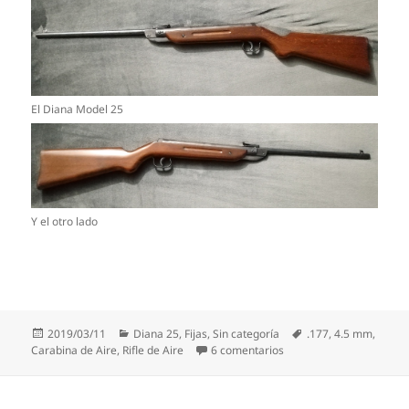
El Diana Model 25
Y el otro lado
Publicado
Categorías
Etiquetas
2019/03/11
Diana 25
,
Fijas
,
Sin categoría
.177
,
4.5 mm
,
el
en Diana 25
Carabina de Aire
,
Rifle de Aire
6 comentarios